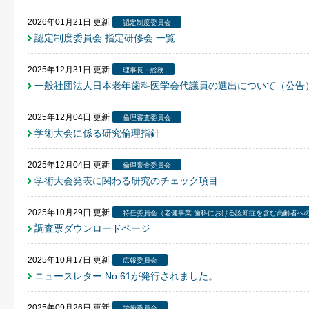
2026年01月21日
更新
認定制度委員会
認定制度委員会 指定研修会 一覧
2025年12月31日
更新
理事長・総務
一般社団法人日本老年歯科医学会代議員の選出について（公告
2025年12月04日
更新
倫理審査委員会
学術大会に係る研究倫理指針
2025年12月04日
更新
倫理審査委員会
学術大会発表に関わる研究のチェック項目
2025年10月29日
更新
特任委員会（老健事業 歯科における認知症を含む高齢者へ
調査票ダウンロードページ
2025年10月17日
更新
広報委員会
ニュースレター No.61が発行されました。
2025年09月26日
更新
学術委員会