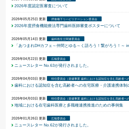
2026年度認定医審査について
2026年05月25日
更新
摂食嚥下リハビリテーション委員会
2026年度摂食機能療法専門歯科医師審査ポスターについて
2026年05月14日
更新
歯科衛生士関連委員会
「あつまれDHカフェ～仲間とゆる～く語ろう！繋がろう！～ i
2026年04月22日
更新
広報委員会
ニュースレター No.63が発行されました。
2026年04月03日
更新
特任委員会（老健事業 歯科における認知症を含む高齢者へ
歯科における認知症を含む高齢者への在宅医療・介護連携体制
2026年04月03日
更新
特任委員会（老健事業 歯科における認知症を含む高齢者へ
地域における在宅歯科医療と多職種連携推進のための事例集
2026年01月26日
更新
広報委員会
ニュースレター No.62が発行されました。