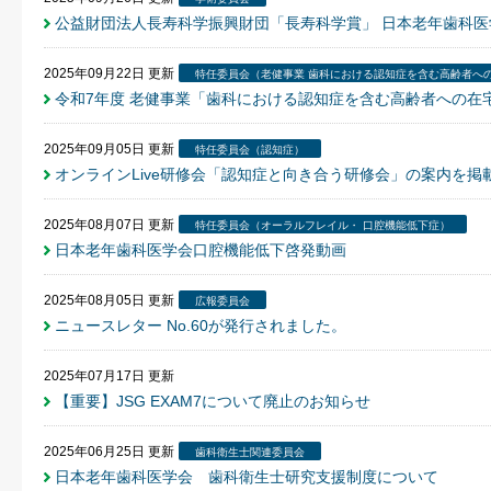
公益財団法人長寿科学振興財団「長寿科学賞」 日本老年歯科
2025年09月22日
更新
特任委員会（老健事業 歯科における認知症を含む高齢者へ
令和7年度 老健事業「歯科における認知症を含む高齢者への在
2025年09月05日
更新
特任委員会（認知症）
オンラインLive研修会「認知症と向き合う研修会」の案内を掲
2025年08月07日
更新
特任委員会（オーラルフレイル・ 口腔機能低下症）
日本老年歯科医学会口腔機能低下啓発動画
2025年08月05日
更新
広報委員会
ニュースレター No.60が発行されました。
2025年07月17日
更新
【重要】JSG EXAM7について廃止のお知らせ
2025年06月25日
更新
歯科衛生士関連委員会
日本老年歯科医学会 歯科衛生士研究支援制度について