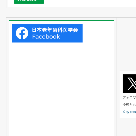
2026年05月14日
更新
会員向け
「あつまれDHカフェ～仲間とゆる～く語ろう！繋がろう！～ 
2026年04月22日
更新
会員向け
ニュースレター No.63が発行されました。
2026年04月09日
更新
令和7（2025）年度老人保健健康増進等事業報告書を掲載し
2026年04月03日
更新
会員向け
歯科における認知症を含む高齢者への在宅医療・介護連携体
フォロワ
今後とも
X by ron