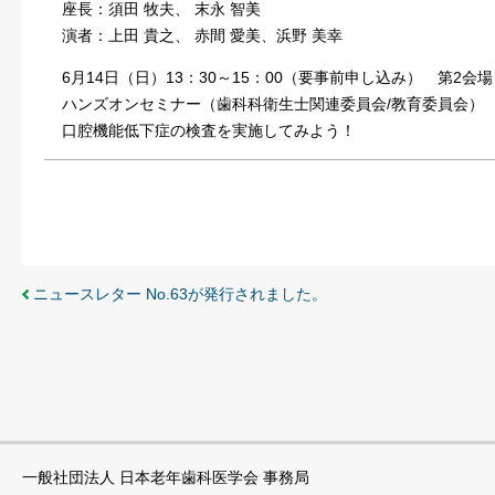
座⾧：須田 牧夫、 末永 智美
演者：上田 貴之、 赤間 愛美、浜野 美幸
6月14日（日）13：30～15：00（要事前申し込み） 第2会場 1
ハンズオンセミナー（歯科科衛生士関連委員会/教育委員会）
口腔機能低下症の検査を実施してみよう！
ニュースレター No.63が発行されました。
一般社団法人 日本老年歯科医学会 事務局