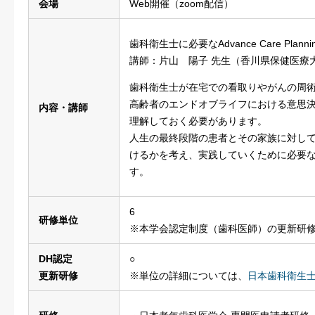
会場
Web開催（zoom配信）
歯科衛生士に必要なAdvance Care Plan
講師：片山 陽子 先生（香川県保健医療大
歯科衛生士が在宅での看取りやがんの周
高齢者のエンドオブライフにおける意思決
内容・講師
理解しておく必要があります。
人生の最終段階の患者とその家族に対し
けるかを考え、実践していくために必要な
す。
6
研修単位
※本学会認定制度（歯科医師）の更新研
DH認定
○
更新研修
※単位の詳細については、
日本歯科衛生