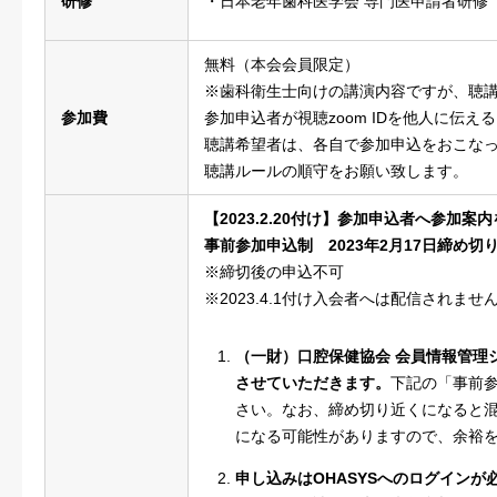
研修
・日本老年歯科医学会 専門医申請者研修
無料（本会会員限定）
※歯科衛生士向けの講演内容ですが、聴
参加費
参加申込者が視聴zoom IDを他人に伝え
聴講希望者は、各自で参加申込をおこな
聴講ルールの順守をお願い致します。
【2023.2.20付け】参加申込者へ参加案
事前参加申込制 2023年2月17日締め切
※締切後の申込不可
※2023.4.1付け入会者へは配信されませ
（一財）口腔保健協会 会員情報管理シ
させていただきます。
下記の「事前
さい。なお、締め切り近くになると
になる可能性がありますので、余裕
申し込みはOHASYSへのログイン