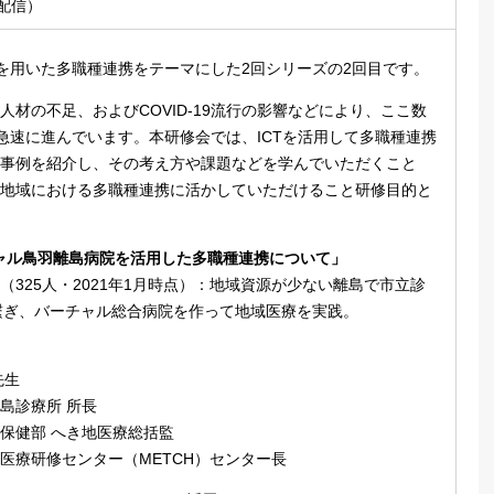
m配信）
Tを用いた多職種連携をテーマにした2回シリーズの2回目です。
人材の不足、およびCOVID-19流行の影響などにより、ここ数
が急速に進んでいます。本研修会では、ICTを活用して多職種連携
事例を紹介し、その考え方や課題などを学んでいただくこと
地域における多職種連携に活かしていただけること研修目的と
ーチャル鳥羽離島病院を活用した多職種連携について」
（325人・2021年1月時点）：地域資源が少ない離島で市立診
で繋ぎ、バーチャル総合病院を作って地域医療を実践。
先生
診療所 所長
部 へき地医療総括監
研修センター（METCH）センター長