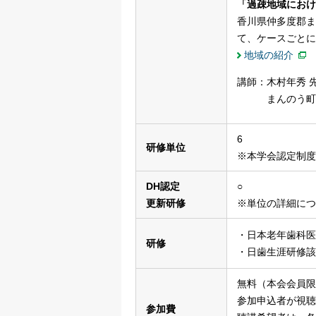
「過疎地域におけるM
香川県仲多度郡まん
て、ケースごとに
地域の紹介
講師：木村年秀 
まんのう町国民
6
研修単位
※本学会認定制度
DH認定
○
更新研修
※単位の詳細につ
・日本老年歯科医
研修
・日歯生涯研修該
無料（本会会員限
参加申込者が視聴
参加費