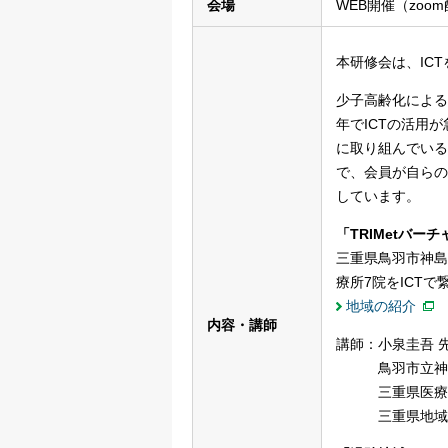
会場
WEB開催（zoo
本研修会は、IC
少子高齢化による
年でICTの活用
に取り組んでいる
で、会員が自らの
しています。
「TRIMetバ
三重県鳥羽市神島
療所7院をICT
地域の紹介
内容・講師
講師：小泉圭吾 
鳥羽市立神島
三重県医療保健
三重県地域医療