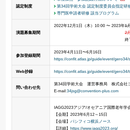
認定制度
第34回学術大会 認定制度委員会指定研
専門医申請者研修 該当プログラム
2022年12月1日（木）10:00 〜 2023年
1
演題募集期間
2
終
2023年4月11日〜6月16日
参加登録期間
https://confit.atlas.jp/guide/event/gero34/
Web抄録
https://confit.atlas.jp/guide/event/gero34/
第34回学術大会 運営事務局 株式会社
問い合わせ先
E-mail:
34jsg@convention-plus.com
IAGG2023アジア/オセアニア国際老年学
【会期】2023年6月12～15日
【会場】
パシフィコ横浜ノース
【詳細】
https://www.iagg2023.org/