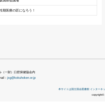
阪国際会議場
性期医療の匠になろう！
TSビル（一財）口腔保健協会内
mail：
jsg@kokuhoken.or.jp
本サイトは国立国会図書館 インターネ
copyright© 