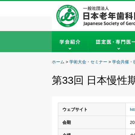
ホーム
>
学術大会・セミナー
>
学会共催・
第33回 日本慢性
ウェブサイト
ht
会期
2