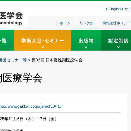
English
サ
ホーム
リンク集
情報管理ポリシー
後援セミナー等
>
第33回 日本慢性期医療学会
期医療学会
tps://www.gakkai.co.jp/jamcf33/
025年11月6日（木）～7日（金）