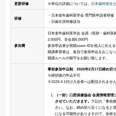
更新研修
※単位の詳細については、
日本歯科衛生
・日本老年歯科医学会 専門医申請者研修
研修
・日歯生涯研修該当
日本老年歯科医学会 会員（医師・歯科医師
2,000円、非会員6,000円
参加費
参加申込者が視聴zoom IDを他人に伝え
聴講希望者は、各自で参加申込をおこな
聴講ルールの順守をお願い致します。
事前参加申込制 2026年2月17日締め切
※締切後の申込不可
※2026.4.1付け入会者へは配信されませ
（一財）口腔保健協会 会員情報管理シ
させていただきます。
下記の「事前
さい。なお、締め切り近くになると
になる可能性がありますので、余裕