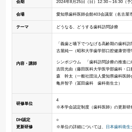
会期
2024年8月25日（日）12:30～16:30（
会場
愛知県歯科医師会館403会議室（名古屋市
テーマ
どうなる、どうする歯科訪問診療
「義歯と嚥下でつなげる高齢期の歯科訪
古屋純一（昭和大学歯学部口腔健康管理
シンポジウム 「歯科訪問診療の推進に
内容・講師
吉田光由（藤田医科大学医学部歯科・口
森 幹太（一般社団法人愛知県歯科医師
亀井智子（冨田歯科 歯科衛生士）
4
研修単位
※本学会認定制度（歯科医師）の更新研
DH認定
○
更新研修
※単位の詳細については、
日本歯科衛生