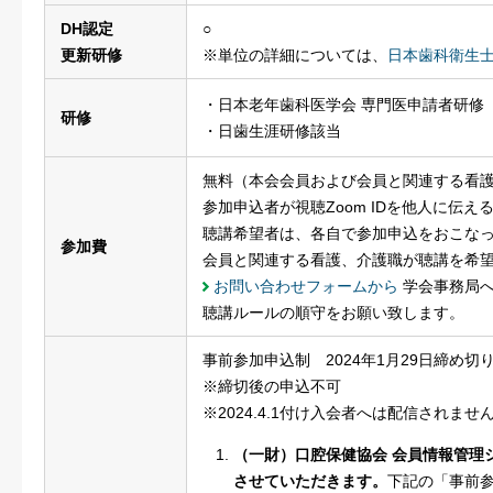
DH認定
○
更新研修
※単位の詳細については、
日本歯科衛生
・日本老年歯科医学会 専門医申請者研修
研修
・日歯生涯研修該当
無料（本会会員および会員と関連する看
参加申込者が視聴Zoom IDを他人に伝え
聴講希望者は、各自で参加申込をおこな
参加費
会員と関連する看護、介護職が聴講を希
お問い合わせフォームから
学会事務局へ
聴講ルールの順守をお願い致します。
事前参加申込制 2024年1月29日締め切
※締切後の申込不可
※2024.4.1付け入会者へは配信されませ
（一財）口腔保健協会 会員情報管理シ
させていただきます。
下記の「事前