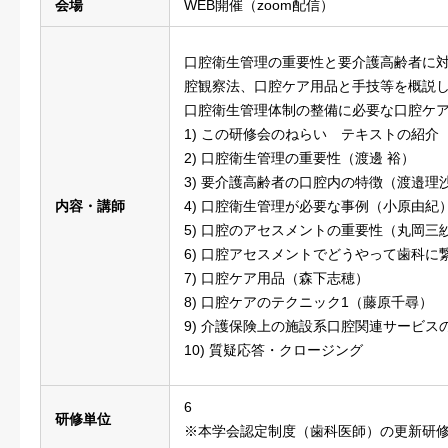
会場
WEB開催（zoom配信）
口腔衛生管理の重要性と要介護高齢者に
腔観察法、口腔ケア用品と手技等を概説
口腔衛生管理体制の整備に必要な口腔ケ
1) この研修会のねらい テキストの紹介
2) 口腔衛生管理の重要性（渡邊 裕）
3) 要介護高齢者の口腔内の特徴（渡邉理
内容・講師
4) 口腔衛生管理が必要な事例（小原由紀
5) 口腔のアセスメントの重要性（丸岡三
6) 口腔アセスメントでどうやって歯科に
7) 口腔ケア用品（森下志穂）
8) 口腔ケアのテクニック1（藤原千尋）
9) 介護保険上の施設系口腔関連サービス
10) 質疑応答・クロージング
6
研修単位
※本学会認定制度（歯科医師）の更新研