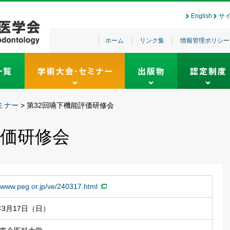
English
サ
ホーム
リンク集
情報管理ポリシー
ミナー
>
第32回嚥下機能評価研修会
評価研修会
//www.peg.or.jp/ve/240317.html
4年3月17日（日）