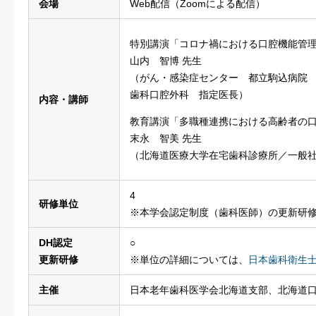
会場
Web配信（Zoomによる配信）
特別講演「コロナ禍における口腔機能管
山内 智博 先生
（がん・感染症センター 都立駒込病院
歯科口腔外科 指定医長）
内容・講師
教育講演「多職種連携における高齢者の
末永 智美 先生
（北海道医療大学在宅歯科診療所／一般
4
研修単位
※本学会認定制度（歯科医師）の更新研
DH認定
○
更新研修
※単位の詳細については、
日本歯科衛生
主催
日本老年歯科医学会北海道支部、北海道