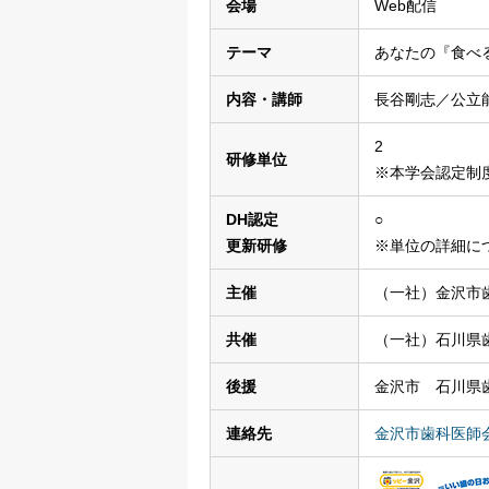
会場
Web配信
テーマ
あなたの『食べ
内容・講師
長谷剛志／公立
2
研修単位
※本学会認定制
DH認定
○
更新研修
※単位の詳細に
主催
（一社）金沢市
共催
（一社）石川県
後援
金沢市 石川県
連絡先
金沢市歯科医師