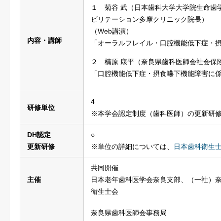
１ 菊谷 武（日本歯科大学大学院生命歯
ビリテーション多摩クリニック院長）
（Web講演）
内容・講師
「オーラルフレイル・口腔機能低下症・
２ 楠原 康平（奈良県歯科医師会社会保
「口腔機能低下症・摂食嚥下機能障害に
4
研修単位
※本学会認定制度（歯科医師）の更新研
DH認定
○
更新研修
※単位の詳細については、
日本歯科衛生
共同開催
主催
日本老年歯科医学会奈良支部、（一社）
衛生士会
奈良県歯科医師会事務局