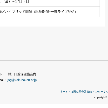
5日（金）～17日（日）
場／ハイブリッド開催（現地開催+一部ライブ配信）
TSビル（一財）口腔保健協会内
mail：
jsg@kokuhoken.or.jp
本サイトは国立国会図書館 インターネ
copyright© 