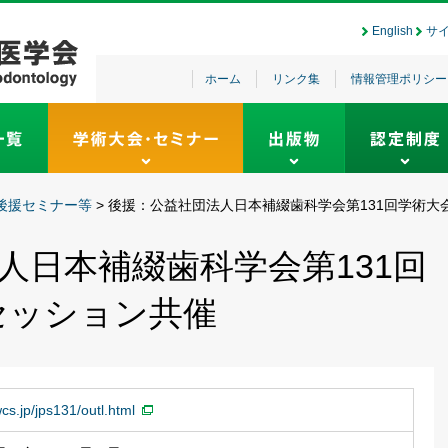
English
サ
ホーム
リンク集
情報管理ポリシー
後援セミナー等
>
後援：公益社団法人日本補綴歯科学会第131回学術大
人日本補綴歯科学会第131回
セッション共催
cs.jp/jps131/outl.html