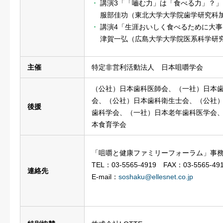
講演3「「嚙む力」は「食べる力」？」
服部佳功（東北大学大学院歯学研究科加
講演4「生涯おいしく食べるために大
津賀一弘（広島大学大学院医系科学研究
主催
特定非営利活動法人 日本咀嚼学会
（公社）日本歯科医師会、（一社）日本歯
会、（公社）日本歯科衛生士会、（公社）
後援
歯科学会、（一社）日本老年歯科医学会、
本食育学会
「咀嚼と健康ファミリーフォーラム」事
TEL：03-5565-4919 FAX：03-5565-49
連絡先
E-mail：
soshaku@ellesnet.co.jp