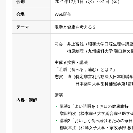
会期
2021年12月1日（水）～31日（金）
会場
Web開催
テーマ
咀嚼と健康を考える２
司会：井上富雄（昭和大学口腔生理学講
槙原絵理（九州歯科大学 顎口腔欠損
主催者挨拶・講演
「咀嚼（食べる，噛む）とは？」
志賀 博（特定非営利活動法人日本咀嚼学
日本歯科大学歯科補綴学第1講座
講演
内容・講師
講演1「よい咀嚼を！お口の健康維持」
増田裕次（松本歯科大学総合歯科医学研
講演2「おいしく食べ続けるための毎
柳沢幸江（和洋女子大学・家政学部 教