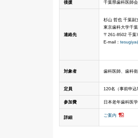
後援
千葉県歯科医師会
杉山 哲也 千葉副
東京歯科大学千葉
連絡先
〒261-8502 千
E-mail：
tesugiya
対象者
歯科医師、歯科衛
定員
120名（事前申込
参加費
日本老年歯科医学
ご案内
詳細