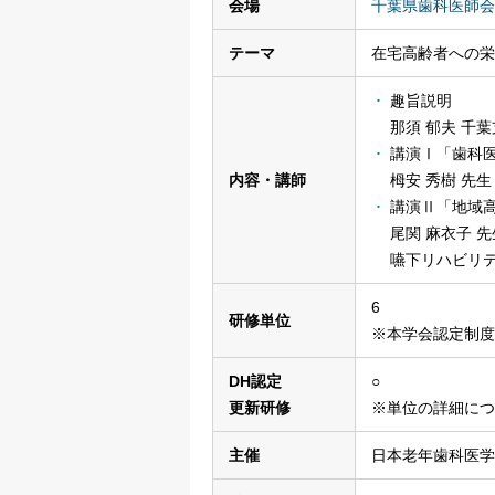
会場
千葉県歯科医師会
テーマ
在宅高齢者への栄
趣旨説明
那須 郁夫 千
講演Ⅰ「歯科
内容・講師
栂安 秀樹 先
講演Ⅱ「地域高
尾関 麻衣子 
嚥下リハビリ
6
研修単位
※本学会認定制度
DH認定
○
更新研修
※単位の詳細につ
主催
日本老年歯科医学