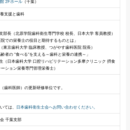
館 2Fホール
（千葉）
養支援と歯科
葉支部長（北原学院歯科衛生専門学校 校長、日本大学 客員教授）
医院での栄養士の役目と期待するものとは」
生（東京歯科大学 臨床教授、つがやす歯科医院 院長）
齢者の "食べる"を支える～歯科と栄養の連携～」
先生（日本歯科大学 口腔リハビリテーション多摩クリニック 摂食
テーション栄養専門管理栄養士）
（歯科医師）の更新研修単位です。
いては、
日本歯科衛生士会へお問い合わせください。
会 千葉支部