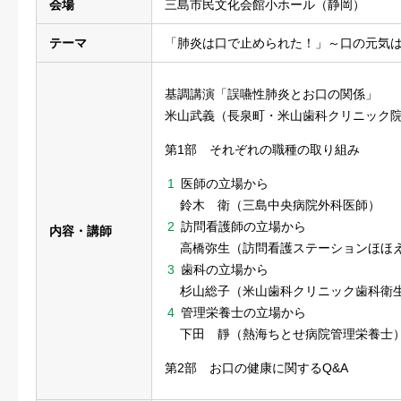
会場
三島市民文化会館小ホール（静岡）
テーマ
「肺炎は口で止められた！」～口の元気
基調講演「誤嚥性肺炎とお口の関係」
米山武義（長泉町・米山歯科クリニック
第1部 それぞれの職種の取り組み
医師の立場から
鈴木 衛（三島中央病院外科医師）
訪問看護師の立場から
内容・講師
高橋弥生（訪問看護ステーションほほ
歯科の立場から
杉山総子（米山歯科クリニック歯科衛
管理栄養士の立場から
下田 靜（熱海ちとせ病院管理栄養士
第2部 お口の健康に関するQ&A