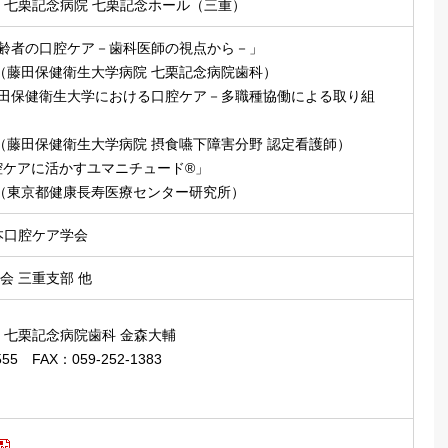
 七栗記念病院 七栗記念ホール（三重）
高齢者の口腔ケア－歯科医師の視点から－」
（藤田保健衛生大学病院 七栗記念病院歯科）
藤田保健衛生大学における口腔ケア－多職種協働による取り組
（藤田保健衛生大学病院 摂食嚥下障害分野 認定看護師）
腔ケアに活かすユマニチュード®」
（東京都健康長寿医療センター研究所）
本口腔ケア学会
会 三重支部 他
 七栗記念病院歯科 金森大輔
555 FAX：059-252-1383