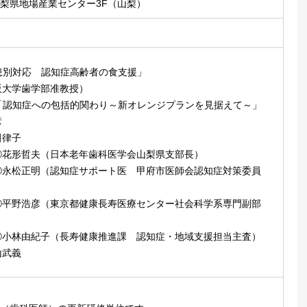
梨県地場産業センター3F（山梨）
患別対応 認知症高齢者の食支援」
阪大学歯学部准教授）
「認知症への包括的関わり～新オレンジプランを見据えて～」
彦
田律子
①花形哲夫（日本老年歯科医学会山梨県支部長）
②永松正明（認知症サポート医 甲府市医師会認知症対策委員
③平野浩彦（東京都健康長寿医療センター社会科学系専門副部
④小林由紀子（長寿健康推進課 認知症・地域支援担当主査）
山武義