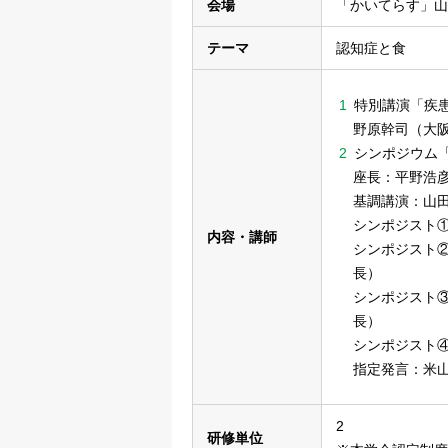
会場
「かいてらす」山
テーマ
認知症と食
特別講演「疾
野原幹司（大
シンポジウム
座長：平野浩
基調講演：山
シンポジスト
内容・講師
シンポジスト
長）
シンポジスト
長）
シンポジスト
指定発言：米
2
研修単位