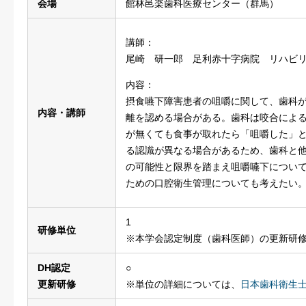
会場
館林邑楽歯科医療センター（群馬）
講師：
尾崎 研一郎 足利赤十字病院 リハビ
内容：
摂食嚥下障害患者の咀嚼に関して、歯科
内容・講師
離を認める場合がある。歯科は咬合によ
が無くても食事が取れたら「咀嚼した」
る認識が異なる場合があるため、歯科と
の可能性と限界を踏まえ咀嚼嚥下につい
ための口腔衛生管理についても考えたい
1
研修単位
※本学会認定制度（歯科医師）の更新研
DH認定
○
更新研修
※単位の詳細については、
日本歯科衛生