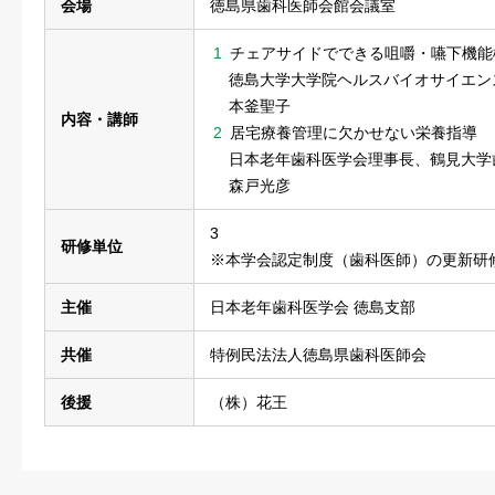
会場
徳島県歯科医師会館会議室
チェアサイドでできる咀嚼・嚥下機能
徳島大学大学院ヘルスバイオサイエン
本釜聖子
内容・講師
居宅療養管理に欠かせない栄養指導
日本老年歯科医学会理事長、鶴見大学
森戸光彦
3
研修単位
※本学会認定制度（歯科医師）の更新研
主催
日本老年歯科医学会 徳島支部
共催
特例民法法人徳島県歯科医師会
後援
（株）花王