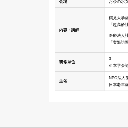
会場
お茶の水女
鶴見大学
「超高齢
内容・講師
医療法人
「実際訪
3
研修単位
※本学会
NPO法人
主催
日本老年