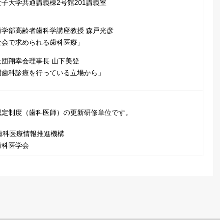
子大学共通講義棟2号館201講義室
歯学部高齢者歯科学講座教授 森戸光彦
社会で求められる歯科医療」
社団翔幸会理事長 山下美登
問歯科診療を行っている立場から」
認定制度（歯科医師）の更新研修単位です。
歯科医療情報推進機構
歯科医学会