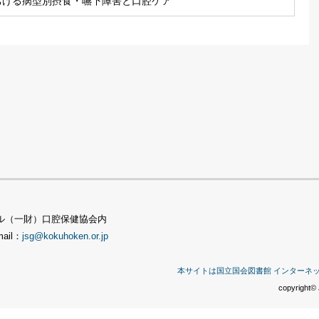
おける病型別摂食・嚥下障害と口腔ケア
TSビル（一財）口腔保健協会内
mail：
jsg@kokuhoken.or.jp
本サイトは国立国会図書館 インターネ
copyright© 