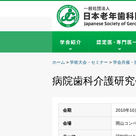
ホーム
>
学術大会・セミナー
>
学会共催・
病院歯科介護研究
会期
2010年1
会場
岡山コン