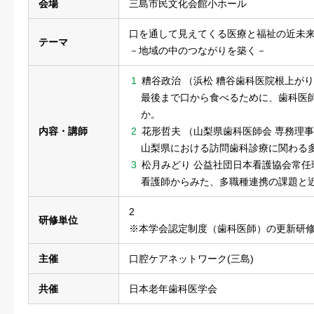
会場
三島市民文化会館小ホール
口を通して見えてくる医療と福祉の近未
テーマ
－地域の中のつながりを築く－
糟谷政治 （浜松 糟谷歯科医院根上がり
最後まで口から食べるために、歯科医
か。
内容・講師
花形哲夫 （山梨県歯科医師会 専務理
山梨県における訪問歯科診療に関わる
松月みどり 公益社団日本看護協会常任
看護師からみた、多職種連携の課題と
2
研修単位
※本学会認定制度（歯科医師）の更新研
主催
口腔ケアネットワーク(三島)
共催
日本老年歯科医学会