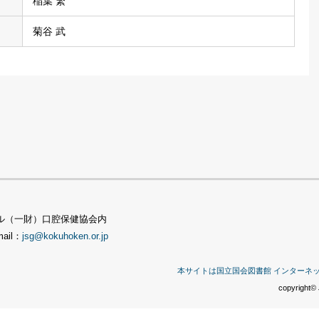
稲葉 繁
菊谷 武
TSビル（一財）口腔保健協会内
mail：
jsg@kokuhoken.or.jp
本サイトは国立国会図書館 インターネ
copyright© 