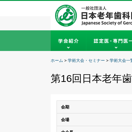
ホーム
>
学術大会・セミナー
>
学術大会一
第16回日本老年
会期
会場