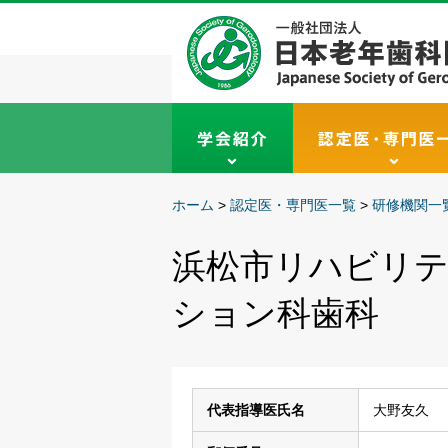
ホーム
>
認定医・専門医一覧
>
研修機関一
浜松市リハビリテ
ション科⻭科
代表指導医氏名
大野友久