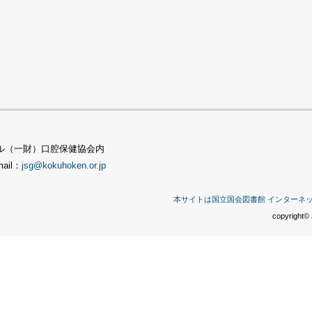
TSビル（一財）口腔保健協会内
mail：
jsg@kokuhoken.or.jp
本サイトは国立国会図書館 インターネ
copyright© 