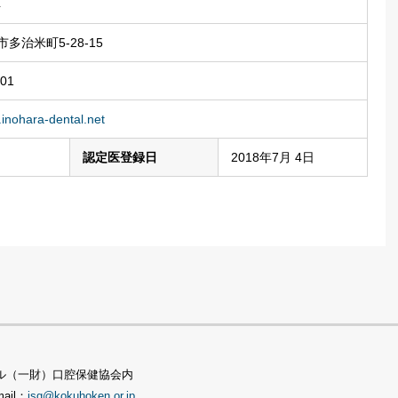
4
多治米町5-28-15
601
.inohara-dental.net
認定医登録日
2018年7月 4日
TSビル（一財）口腔保健協会内
mail：
jsg@kokuhoken.or.jp