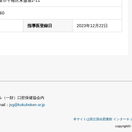
市千種区末盛通2-11
60
指導医登録日
2023年12月22日
TSビル（一財）口腔保健協会内
mail：
jsg@kokuhoken.or.jp
本サイトは国立国会図書館 インターネ
copyright© 