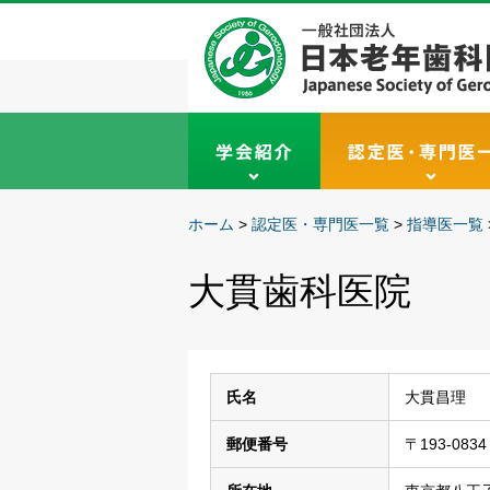
ホーム
>
認定医・専門医一覧
>
指導医一覧
大貫歯科医院
氏名
大貫昌理
郵便番号
〒193-0834