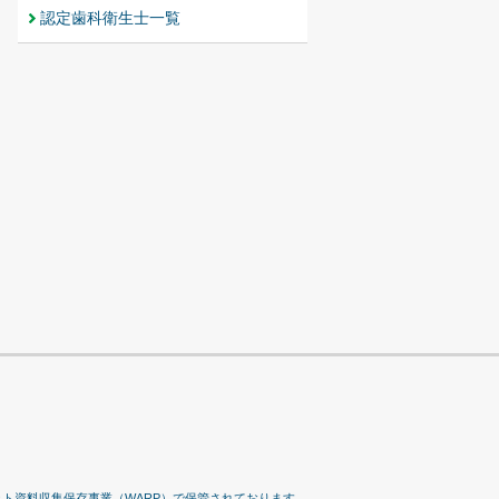
認定歯科衛生士一覧
ット資料収集保存事業（WARP）で保管されております。