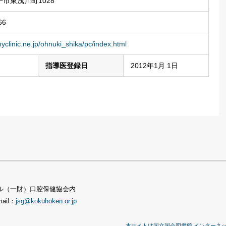
市東浅川町1028
66
yclinic.ne.jp/ohnuki_shika/pc/index.html
指導医登録日
2012年1月 1日
TSビル（一財）口腔保健協会内
mail：
jsg@kokuhoken.or.jp
本サイトは国立国会図書館 インターネ