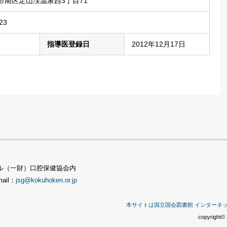
市南区定山渓温泉西3丁目71
23
指導医登録日
2012年12月17日
TSビル（一財）口腔保健協会内
mail：
jsg@kokuhoken.or.jp
本サイトは国立国会図書館 インターネ
copyright© 