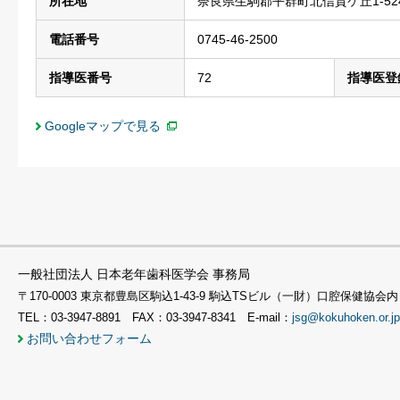
所在地
奈良県生駒郡平群町北信貴ケ丘1-524
電話番号
0745-46-2500
指導医番号
72
指導医登
Googleマップで見る
一般社団法人 日本老年歯科医学会 事務局
〒170-0003 東京都豊島区駒込1-43-9 駒込TSビル（一財）口腔保健協会内
TEL：03-3947-8891 FAX：03-3947-8341 E-mail：
jsg@kokuhoken.or.jp
お問い合わせフォーム