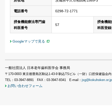
所在地
茨城県牛久市柏田町1589-3
電話番号
0298-72-1771
摂食機能療法専門歯
摂食機能
57
科医番号
科医登録
Googleマップで見る
一般社団法人 日本老年歯科医学会 事務局
〒170-0003 東京都豊島区駒込1-43-9 駒込TSビル（一財）口腔保健協会内
TEL：03-3947-8891 FAX：03-3947-8341 E-mail：
jsg@kokuhoken.or.jp
お問い合わせフォーム