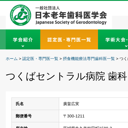
ホーム
>
認定医・専門医一覧
>
摂食機能療法専門歯科医一覧
>
つく
つくばセントラル病院 歯
氏名
廣畠広実
郵便番号
〒300-1211