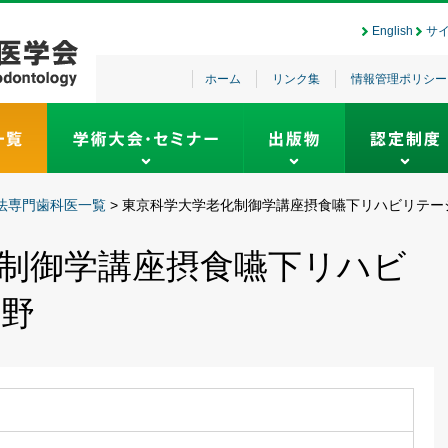
English
サ
ホーム
リンク集
情報管理ポリシー
法専門歯科医一覧
>
東京科学大学老化制御学講座摂食嚥下リハビリテー
制御学講座摂食嚥下リハビ
分野