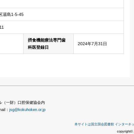
湯島1-5-45
11
摂食機能療法専門歯
2024年7月31日
科医登録日
TSビル（一財）口腔保健協会内
mail：
jsg@kokuhoken.or.jp
本サイトは国立国会図書館 インターネ
copyright© 