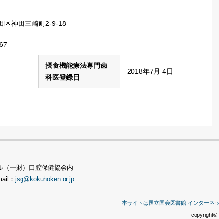
区神田三崎町2-9-18
67
摂食機能療法専門歯
2018年7月 4日
科医登録日
TSビル（一財）口腔保健協会内
mail：
jsg@kokuhoken.or.jp
本サイトは国立国会図書館 インターネ
copyright© 