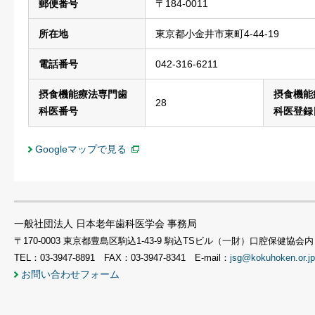
郵便番号
〒184-0011
所在地
東京都小金井市東町4-44-19
電話番号
042-316-6211
摂食機能療法専門歯
摂食機能
28
科医番号
科医登録
Googleマップで見る
一般社団法人 日本老年歯科医学会 事務局
〒170-0003 東京都豊島区駒込1-43-9 駒込TSビル（一財）口腔保健協会内
TEL：03-3947-8891 FAX：03-3947-8341 E-mail：
jsg@kokuhoken.or.jp
お問い合わせフォーム