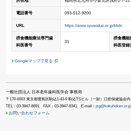
所在地
福岡県北九州市小倉北区浅野2-7-2
電話番号
093-512-9200
URL
https://www.syuwakai.or.jp/kkdc
摂食機能療法専門歯
摂食機能
31
科医番号
科医登録
Googleマップで見る
一般社団法人 日本老年歯科医学会 事務局
〒170-0003 東京都豊島区駒込1-43-9 駒込TSビル（一財）口腔保健協会内
TEL：03-3947-8891 FAX：03-3947-8341 E-mail：
jsg@kokuhoken.or.jp
お問い合わせフォーム