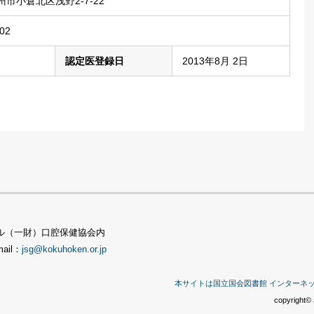
市小倉北区浅野2-7-22
02
認定医登録日
2013年8月 2日
TSビル（一財）口腔保健協会内
mail：
jsg@kokuhoken.or.jp
本サイトは国立国会図書館 インターネ
copyright© 