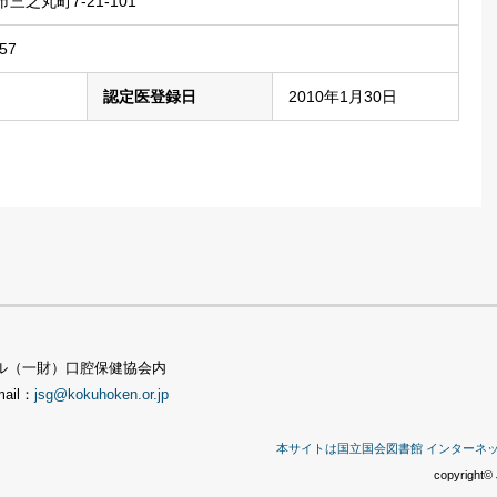
三之丸町7-21-101
57
認定医登録日
2010年1月30日
TSビル（一財）口腔保健協会内
mail：
jsg@kokuhoken.or.jp
本サイトは国立国会図書館 インターネ
copyright© 