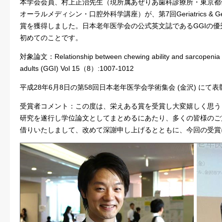
本学会会員、村上正治先生（現所属あぜりあ歯科診療所・東京都
オーラルメディシン・口腔外科学講座）が、第7回Geriatrics & Geront
賞を獲得しました。日本老年医学会の公式英文誌であるGGIの
初めてのことです。
対象論文：Relationship between chewing ability and sarcopenia i
adults (GGI) Vol 15（8）:1007-1012
平成28年6月8日の第58回日本老年医学会学術集会 (金沢) にて
受賞者コメント：この度は、栄えある賞を受賞し大変嬉しく思う
研究を遂行し学位論文としてまとめるにあたり、多くの皆様のご
借りいたしまして、改めて深謝申し上げるとともに、今回の受賞